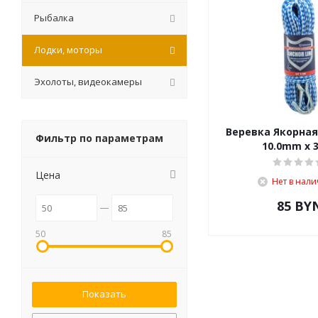
Рыбалка
Лодки, моторы
Эхолоты, видеокамеры
Веревка Якорная
Фильтр по параметрам
10.0mm х 
Цена
Нет в нал
85
BY
50
85