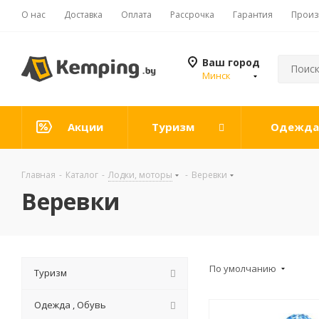
О нас
Доставка
Оплата
Рассрочка
Гарантия
Произ
Ваш город
Минск
Акции
Туризм
Одежда 
Главная
-
Каталог
-
Лодки, моторы
-
Веревки
Веревки
По умолчанию
Туризм
Одежда , Обувь