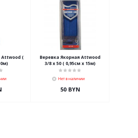
 Attwood (
Веревка Якорная Attwood
30м)
3/8 х 50 ( 0,95см х 15м)
ичии
Нет в наличии
N
50
BYN