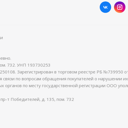
ки
евно.
пом. 732. УНП 193730253
50108. Зарегистрирован в торговом реестре РБ №739950 от 
ля связи по вопросам обращения покупателей о нарушении их
х органов по месту государственной регистрации ООО упо
пр-т Победителей, д. 135, пом. 732